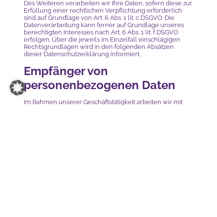
Des Weiteren verarbeiten wir Ihre Daten, sofern diese zur
Erfüllung einer rechtlichen Verpflichtung erforderlich
sind auf Grundlage von Art. 6 Abs. 1 lit. c DSGVO. Die
Datenverarbeitung kann ferner auf Grundlage unseres
berechtigten Interesses nach Art. 6 Abs. 1 lit. f DSGVO
erfolgen. Über die jeweils im Einzelfall einschlägigen
Rechtsgrundlagen wird in den folgenden Absätzen
dieser Datenschutzerklärung informiert.
Empfänger von
personenbezogenen Daten
Im Rahmen unserer Geschäftstätigkeit arbeiten wir mit
verschiedenen externen Stellen zusammen. Dabei ist
teilweise auch eine Übermittlung von
personenbezogenen Daten an diese externen Stellen
erforderlich. Wir geben personenbezogene Daten nur
dann an externe Stellen weiter, wenn dies im Rahmen
einer Vertragserfüllung erforderlich ist, wenn wir
gesetzlich hierzu verpflichtet sind (z. B. Weitergabe von
Daten an Steuerbehörden), wenn wir ein berechtigtes
Interesse nach Art. 6 Abs. 1 lit. f DSGVO an der Weitergabe
haben oder wenn eine sonstige Rechtsgrundlage die
Datenweitergabe erlaubt. Beim Einsatz von
Auftragsverarbeitern geben wir personenbezogene
Daten unserer Kunden nur auf Grundlage eines gültigen
Vertrags über Auftragsverarbeitung weiter. Im Falle einer
gemeinsamen Verarbeitung wird ein Vertrag über